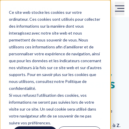
Ce site web stocke les cookies sur votre
ordinateur. Ces cookies sont utilisés pour collecter
des informations sur la manière dont vous
DU PARKING AU DÉPÔT LOGISTIQUE
interagissez avec notre site web et nous
Solutions de
permettent de nous souvenir de vous. Nous
utilisons ces informations afin d'améliorer et de
recharge pour
personnaliser votre expérience de navigation, ainsi
que pour les données et les indicateurs concernant
entreprises :
verte,
nos visiteurs à la fois sur ce site web et sur d'autres
supports. Pour en savoir plus sur les cookies que
intelligente et sans
nous utilisons, consultez notre Politique de
confidentialité.
soucis
Si vous refusez l'utilisation des cookies, vos
informations ne seront pas suivies lors de votre
visite sur ce site. Un seul cookie sera utilisé dans
Que vous ayez besoin d’une seule borne pour votre
votre navigateur afin de se souvenir de ne pas
société ou d’un réseau de recharge complet sur
suivre vos préférences.
plusieurs sites : MobilityPlus s’occupe de tout, de A à Z.