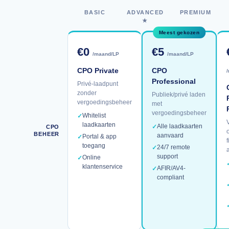
BASIC
ADVANCED
PREMIUM
★
Meest gekozen
€0
€5
/maand/LP
/maand/LP
CPO Private
CPO
Professional
Privé-laadpunt
zonder
Publiek/privé laden
vergoedingsbeheer
met
vergoedingsbeheer
Whitelist
✓
laadkaarten
Alle laadkaarten
✓
CPO
BEHEER
aanvaard
Portal & app
✓
toegang
24/7 remote
✓
support
Online
✓
klantenservice
AFIR/AV4-
✓
compliant