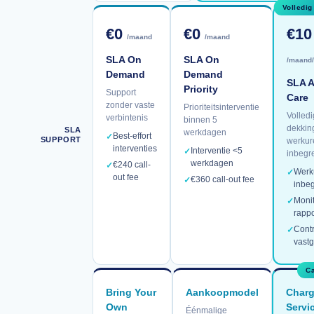
Volledig
€0
€0
€10
/maand
/maand
SLA On
SLA On
/maand
Demand
Demand
SLA A
Priority
Support
Care
zonder vaste
Prioriteitsinterventie
Volled
verbintenis
binnen 5
dekkin
SLA
werkdagen
Best-effort
✓
SUPPORT
werkur
interventies
Interventie <5
✓
inbegr
werkdagen
€240 call-
✓
Werk
✓
out fee
€360 call-out fee
✓
inbe
Monit
✓
rapp
Cont
✓
vast
Ca
Bring Your
Aankoopmodel
Charg
Own
Servi
Éénmalige