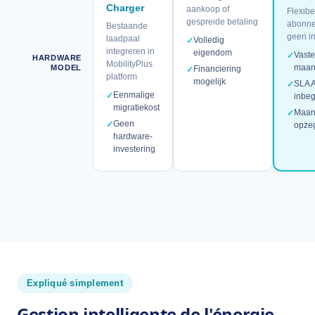
Charger
aankoop of
Flexibe
gespreide betaling
abonne
Bestaande
geen in
laadpaal
Volledig
✓
integreren in
eigendom
Vast
✓
HARDWARE
MobilityPlus
maand
MODEL
Financiering
✓
platform
mogelijk
SLA A
✓
Eenmalige
✓
inbe
migratiekost
Maan
✓
Geen
✓
opze
hardware-
investering
Expliqué simplement
Gestion intelligente de l'énergie