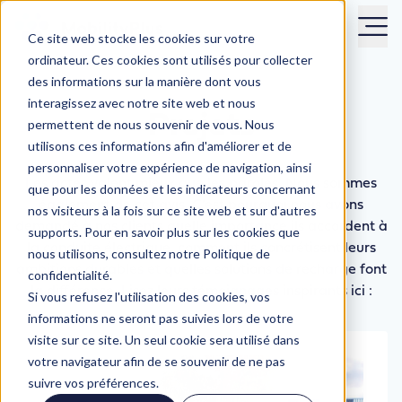
Ce site web stocke les cookies sur votre
ordinateur. Ces cookies sont utilisés pour collecter
des informations sur la manière dont vous
interagissez avec notre site web et nous
Projets
permettent de nous souvenir de vous. Nous
utilisons ces informations afin d'améliorer et de
personnaliser votre expérience de navigation, ainsi
Les actes valent mieux que les paroles. Nous sommes
que pour les données et les indicateurs concernant
également de cet avis. C’est pourquoi nous avons
nos visiteurs à la fois sur ce site web et sur d'autres
demandé à nos clients quelle importance ils accordent à
supports. Pour en savoir plus sur les cookies que
la conduite électrique, comment ils concrétisent leurs
nous utilisons, consultez notre Politique de
ambitions durables et quelles solutions de recharge font
confidentialité.
la différence. Lisez leurs témoignages inspirants ici :
Si vous refusez l'utilisation des cookies, vos
informations ne seront pas suivies lors de votre
visite sur ce site. Un seul cookie sera utilisé dans
votre navigateur afin de se souvenir de ne pas
suivre vos préférences.