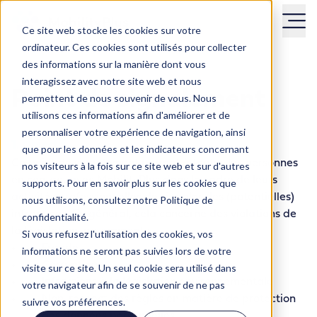
Ce site web stocke les cookies sur votre
ordinateur. Ces cookies sont utilisés pour collecter
des informations sur la manière dont vous
interagissez avec notre site web et nous
Point de signalement
permettent de nous souvenir de vous. Nous
utilisons ces informations afin d'améliorer et de
personnaliser votre expérience de navigation, ainsi
1. Objectif
que pour les données et les indicateurs concernant
Ce point de signalement permet à toutes les personnes
nos visiteurs à la fois sur ce site web et sur d'autres
en contact avec MobilityPlus dans le cadre de leurs
supports. Pour en savoir plus sur les cookies que
activités professionnelles de signaler des (potentielles)
nous utilisons, consultez notre Politique de
infractions. En général, cela concerne des violations de
confidentialité.
la législation, notamment :
Si vous refusez l'utilisation des cookies, vos
Fraude
informations ne seront pas suivies lors de votre
Corruption
visite sur ce site. Un seul cookie sera utilisé dans
Infractions à la législation environnementale
votre navigateur afin de se souvenir de ne pas
Non-respect des règles en matière de protection
suivre vos préférences.
des données personnelles