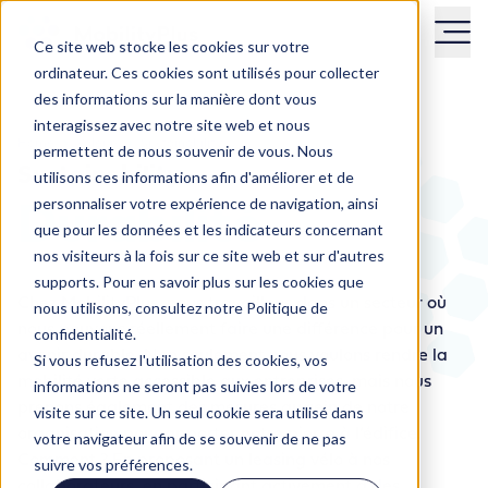
Ce site web stocke les cookies sur votre
ordinateur. Ces cookies sont utilisés pour collecter
des informations sur la manière dont vous
interagissez avec notre site web et nous
Home
Valeurs
Sustainability
permettent de nous souvenir de vous. Nous
Sustainability
utilisons ces informations afin d'améliorer et de
personnaliser votre expérience de navigation, ainsi
Durabilité
que pour les données et les indicateurs concernant
nos visiteurs à la fois sur ce site web et sur d'autres
supports. Pour en savoir plus sur les cookies que
Chez MobilityPlus, nous travaillons dans un secteur où
nous utilisons, consultez notre Politique de
nous pouvons réellement faire une différence pour un
confidentialité.
avenir durable. Non seulement nous voulons rendre la
Si vous refusez l'utilisation des cookies, vos
mobilité verte accessible aux entreprises, mais nous
informations ne seront pas suivies lors de votre
prenons également des mesures au sein de notre
visite sur ce site. Un seul cookie sera utilisé dans
organisation pour apporter notre pierre à l’édifice.
votre navigateur afin de se souvenir de ne pas
Comment ? En proposant un leasing vélo à nos
suivre vos préférences.
collaborateurs, en participant activement à des