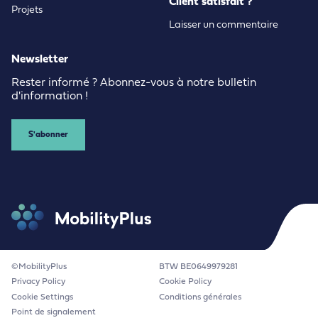
Client satisfait ?
Projets
Laisser un commentaire
Newsletter
Rester informé ? Abonnez-vous à notre bulletin
d'information !
S'abonner
©MobilityPlus
BTW BE0649979281
Privacy Policy
Cookie Policy
Cookie Settings
Conditions générales
Point de signalement