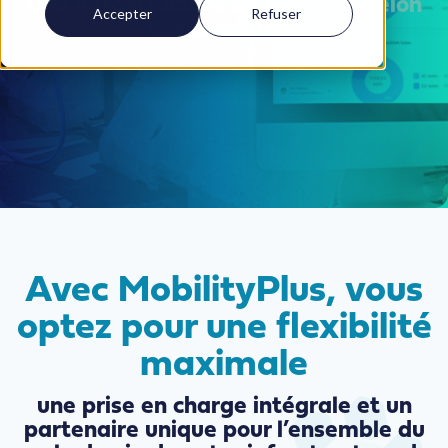
Une infrastructure de recharge selon
Accepter
Refuser
vos conditions
Avec MobilityPlus, vous
optez pour une flexibilité
maximale
une prise en charge intégrale et un
partenaire unique pour l’ensemble du