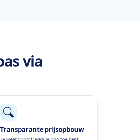
pas via
Transparante prijsopbouw
Je weet vooraf waar je aan toe bent.