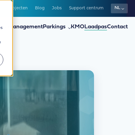
NL
s
Projecten
Blog
Jobs
Support centrum
eet management
Parkings
KMO
Laadpas
Contact
es
e