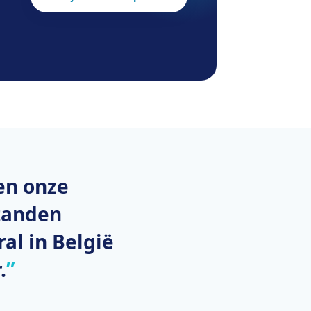
en onze
tanden
al in België
.