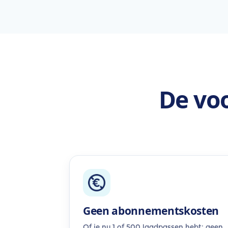
De voo
Geen abonnementskosten
Of je nu 1 of 500 laadpassen hebt: geen