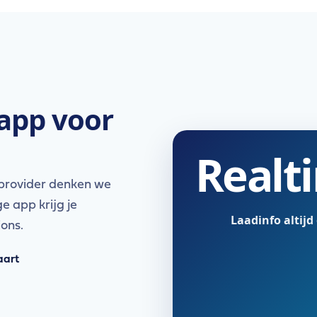
 app voor
Realt
 provider denken we
e app krijg je
Laadinfo altijd
ions.
aart