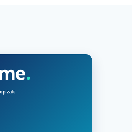
ime
 op zak