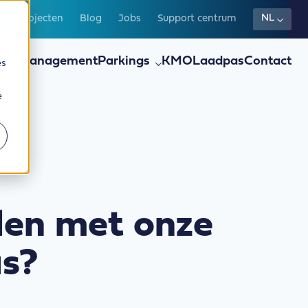
NL
s
Projecten
Blog
Jobs
Support centrum
eet management
Parkings
KMO
Laadpas
Contact
es
e
den met onze
as?