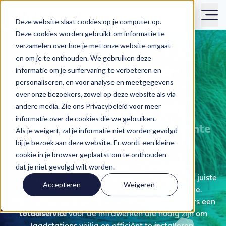
Deze website slaat cookies op je computer op.
Deze cookies worden gebruikt om informatie te
verzamelen over hoe je met onze website omgaat
en om je te onthouden. We gebruiken deze
Elektrische pre-
informatie om je surfervaring te verbeteren en
personaliseren, en voor analyse en meetgegevens
installatie voor
over onze bezoekers, zowel op deze website als via
bedrijfsterreinen
andere media. Zie ons Privacybeleid voor meer
informatie over de cookies die we gebruiken.
De basis voor een toekomstgerichte
Als je weigert, zal je informatie niet worden gevolgd
laadinfrastructuur
bij je bezoek aan deze website. Er wordt een kleine
cookie in je browser geplaatst om te onthouden
Een betrouwbare en toekomstbestendige
dat je niet gevolgd wilt worden.
laadinfrastructuur begint met een sterke basis: de juiste
Accepteren
Weigeren
bekabeling, aansluitingen en netwerkintegratie.
MobilityPlus biedt bedrijven en vastgoedeigenaars een
totaalservice
voor de infrawerken die nodig zijn om