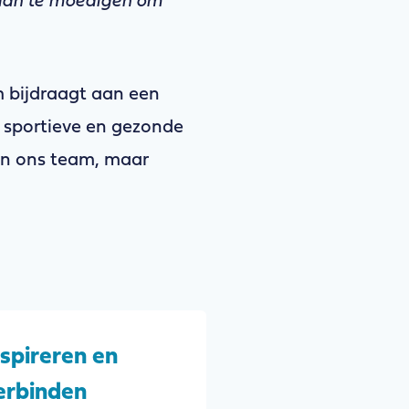
 aan te moedigen om
m bijdraagt aan een
n sportieve en gezonde
van ons team, maar
nspireren en
erbinden