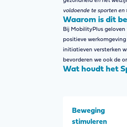
gezondheid en het welzi
voldoende te sporten en
Waarom is dit be
Bij MobilityPlus gelove
positieve werkomgeving e
initiatieven versterken 
bevorderen we ook de o
Wat houdt het Sp
Beweging
stimuleren