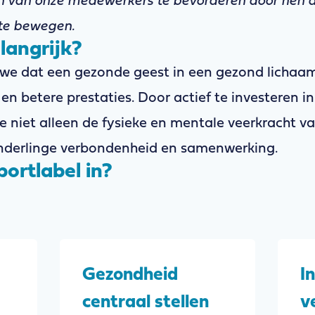
jn van onze medewerkers te bevorderen door hen
 te bewegen.
langrijk?
n we dat een gezonde geest in een gezond lichaa
n betere prestaties. Door actief te investeren i
we niet alleen de fysieke en mentale veerkracht 
nderlinge verbondenheid en samenwerking.
ortlabel in?
Gezondheid
I
centraal stellen
v