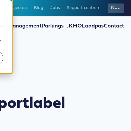
NL
s
Projecten
Blog
Jobs
Support centrum
eet management
Parkings
KMO
Laadpas
Contact
es
e
portlabel