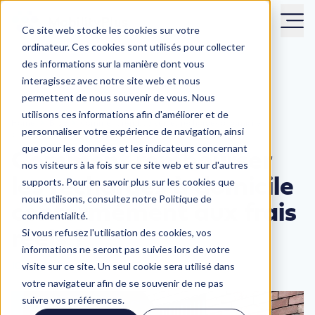
Ce site web stocke les cookies sur votre
ordinateur. Ces cookies sont utilisés pour collecter
des informations sur la manière dont vous
interagissez avec notre site web et nous
permettent de nous souvenir de vous. Nous
utilisons ces informations afin d'améliorer et de
Home
Blog
Comment rembourser les recharges à domicile
personnaliser votre expérience de navigation, ainsi
conformément aux frais réels ?
que pour les données et les indicateurs concernant
Comment rembourser
nos visiteurs à la fois sur ce site web et sur d'autres
les recharges à domicile
supports. Pour en savoir plus sur les cookies que
nous utilisons, consultez notre Politique de
conformément aux frais
confidentialité.
Si vous refusez l'utilisation des cookies, vos
réels ?
informations ne seront pas suivies lors de votre
visite sur ce site. Un seul cookie sera utilisé dans
10/02/2025
votre navigateur afin de se souvenir de ne pas
suivre vos préférences.